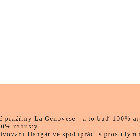
ké pražírny La Genovese - a to buď 100% ar
10% robusty.
ivovaru Hangár ve spolupráci s proslulý