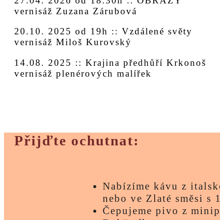
27.04. 2026 od 18.30h :: OBRAZY
vernisáž Zuzana Zárubová
20.10. 2025 od 19h :: Vzdálené světy
vernisáž Miloš Kurovský
14.08. 2025 :: Krajina předhůří Krkonoš
vernisáž plenérových malířek
Přijďte ochutnat:
Nabízíme kávu z itals
nebo ve Zlaté směsi s 
Čepujeme pivo z minip